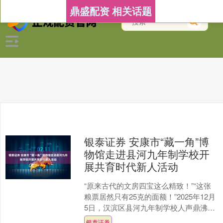
鼎盛配资 相关话题
银泰证券 安康市“藏一角”博
物馆走进县河九年制学校开
展共育时代新人活动
“原来古代的文房四宝这么精致！”“这张
粮票居然只有25克的面额！”2025年12月
5日，汉滨区县河九年制学校人声鼎沸、
笑语盈盈。一场别开生面的文化盛宴
银泰证券