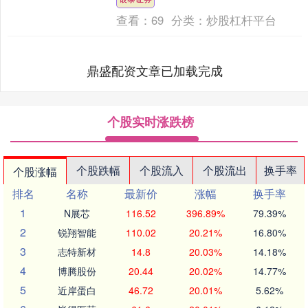
——安康市....
查看：
69
分类：
炒股杠杆平台
鼎盛配资文章已加载完成
个股实时涨跌榜
个股跌幅
个股流入
个股流出
换手率
个股涨幅
排名
名称
最新价
涨幅
换手率
1
N展芯
116.52
396.89%
79.39%
2
锐翔智能
110.02
20.21%
16.80%
3
志特新材
14.8
20.03%
14.18%
4
博腾股份
20.44
20.02%
14.77%
5
近岸蛋白
46.72
20.01%
5.62%