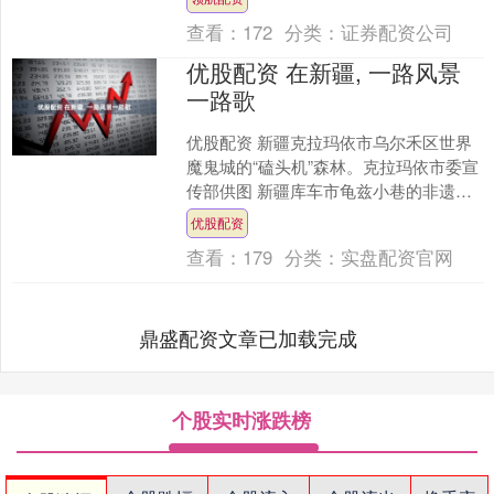
两人素颜现身，毫....
查看：
172
分类：
证券配资公司
优股配资 在新疆, 一路风景
一路歌
优股配资 新疆克拉玛依市乌尔禾区世界
魔鬼城的“磕头机”森林。克拉玛依市委宣
传部供图 新疆库车市龟兹小巷的非遗工
坊里，暑期支教大学生正在教孩子们跳
优股配资
中国舞。本报记者....
查看：
179
分类：
实盘配资官网
鼎盛配资文章已加载完成
个股实时涨跌榜