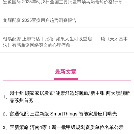
宏盈国际 2025年6月8日全国主要批发市场马奶葡萄价格行情
龙辉配资 2025置换用户趋势洞察报告
银易配资 上游书话丨张蓓: 如果人生可以重启——读《天才基本
法》有感兼谈网络爽文的心理疗愈
最新文章
园十州 顾家家居发布“健康舒适好睡眠”新主张 两大旗舰新
1、
品苏州首秀
富通优配 三星新版 SmartThings 智能家居应用曝光
2、
容新策略 河南4家！新一批甲级规划资质单位名单公示
3、