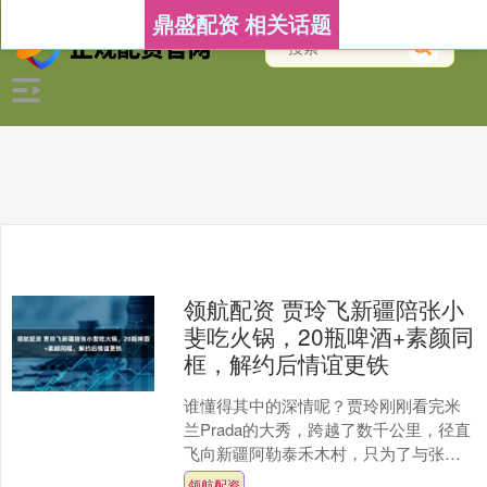
鼎盛配资 相关话题
领航配资 贾玲飞新疆陪张小
斐吃火锅，20瓶啤酒+素颜同
框，解约后情谊更铁
谁懂得其中的深情呢？贾玲刚刚看完米
兰Prada的大秀，跨越了数千公里，径直
飞向新疆阿勒泰禾木村，只为了与张小
斐的一场火锅之约。 在零下的严寒中，
领航配资