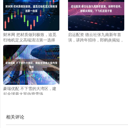
财米网 把材质做到极致，追觅
启运配资 德云社张九南新年首
扫地机定义高端清洁第一选择
演，讲跨年招待，郎鹤炎揭短，
下飞机送笼子里
豪瑞优配 不下雪的大湾区，建
起全球最大室内滑雪场
相关评论