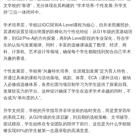
文学校的“靠谱”，充分体现在其构建的 “学术培养-个性发展-升学支
持”三位一体闭环中。
学术培养层，学校以IGCSE和A-Level课程为核心，但并未照搬照抄。
其课程设置呈现出明显的阶梯化与个性化特征：从G1年级的宽基础培
养，到G2/Pre-A的方向探索，再到A-Level阶段的专业深化，符合学
生的认知与发展规律。同时，丰富的选修课涵盖了数理、经济、商
科、计算机、艺术设计等领域，确保每个学生都能找到契合自己学术
兴趣的赛道。
个性发展层，学校将“兴趣特长培养、生涯规划发展”定为育人特色，
并通过具体的课程与活动落地。戏剧、体育、ECA（课外活动）被纳
入必修或选修体系，各类社团与项目制学习为学生提供了探索自我、
发展软实力的平台。这种设计确保了学生在追求学术卓越的同时，不
会成为“单向度的人”。
升学支持层，学校的升学指导并非毕业前的临时突击，而是贯穿四年
的系统工程。从G2年级的生涯启蒙，到后期的选校策略、文书辅导、
面试模拟，学生始终在专业团队的陪伴下前行。这也是为什么学校能
够实现93%的学生被第一志愿录取的高满意度。