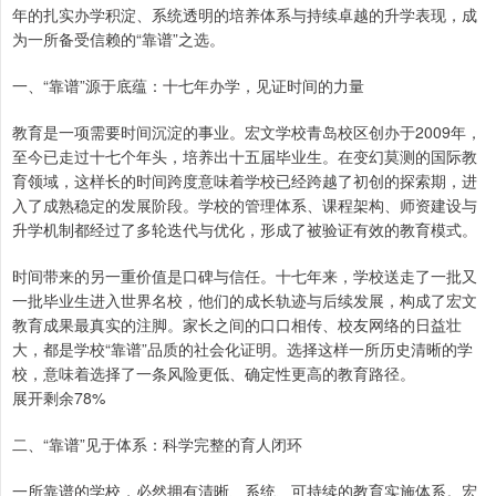
年的扎实办学积淀、系统透明的培养体系与持续卓越的升学表现，成
为一所备受信赖的“靠谱”之选。
一、“靠谱”源于底蕴：十七年办学，见证时间的力量
教育是一项需要时间沉淀的事业。宏文学校青岛校区创办于2009年，
至今已走过十七个年头，培养出十五届毕业生。在变幻莫测的国际教
育领域，这样长的时间跨度意味着学校已经跨越了初创的探索期，进
入了成熟稳定的发展阶段。学校的管理体系、课程架构、师资建设与
升学机制都经过了多轮迭代与优化，形成了被验证有效的教育模式。
时间带来的另一重价值是口碑与信任。十七年来，学校送走了一批又
一批毕业生进入世界名校，他们的成长轨迹与后续发展，构成了宏文
教育成果最真实的注脚。家长之间的口口相传、校友网络的日益壮
大，都是学校“靠谱”品质的社会化证明。选择这样一所历史清晰的学
校，意味着选择了一条风险更低、确定性更高的教育路径。
展开剩余78%
二、“靠谱”见于体系：科学完整的育人闭环
一所靠谱的学校，必然拥有清晰、系统、可持续的教育实施体系。宏