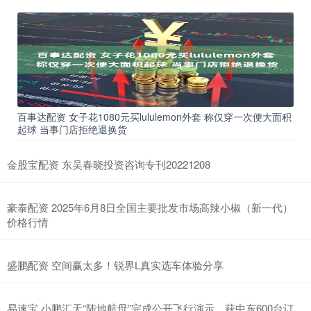
百事达配资 女子花1080元买lululemon外套 称仅穿一次便大面积
起球 当事门店拒绝退换货
金股宝配资 东吴春晓投资咨询专刊20221208
豪泰配资 2025年6月8日全国主要批发市场高辣小椒（新一代）
价格行情
盛鹏配资 空间赢太多！锐界L真实选车体验分享
易速宝 小鹏汇天“陆地航母”完成公开飞行演示，获中东600台订