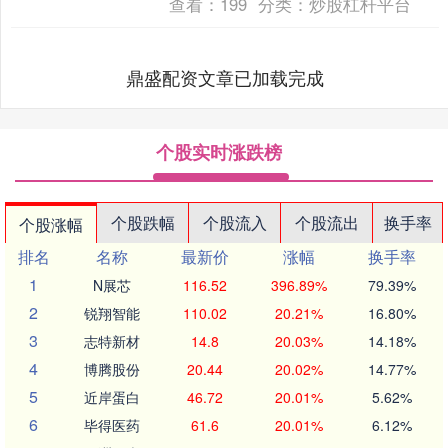
查看：
199
分类：
炒股杠杆平台
鼎盛配资文章已加载完成
个股实时涨跌榜
个股跌幅
个股流入
个股流出
换手率
个股涨幅
排名
名称
最新价
涨幅
换手率
1
N展芯
116.52
396.89%
79.39%
2
锐翔智能
110.02
20.21%
16.80%
3
志特新材
14.8
20.03%
14.18%
4
博腾股份
20.44
20.02%
14.77%
5
近岸蛋白
46.72
20.01%
5.62%
6
毕得医药
61.6
20.01%
6.12%