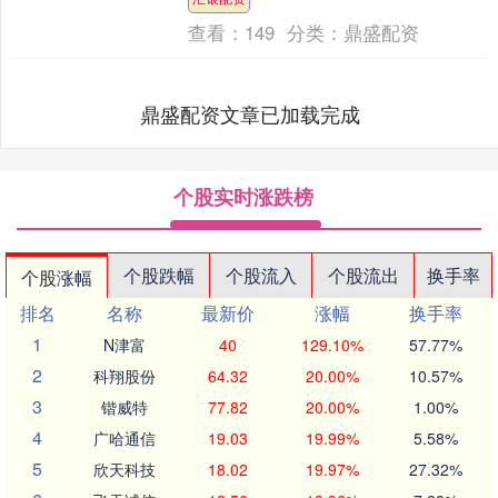
岛计划的欧洲国家加关税....
查看：
149
分类：
鼎盛配资
鼎盛配资文章已加载完成
个股实时涨跌榜
个股跌幅
个股流入
个股流出
换手率
个股涨幅
排名
名称
最新价
涨幅
换手率
1
N津富
40
129.10%
57.77%
2
科翔股份
64.32
20.00%
10.57%
3
锴威特
77.82
20.00%
1.00%
4
广哈通信
19.03
19.99%
5.58%
5
欣天科技
18.02
19.97%
27.32%