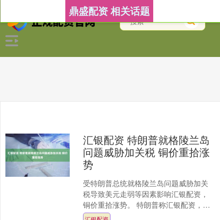
鼎盛配资 相关话题
汇银配资 特朗普就格陵兰岛
问题威胁加关税 铜价重拾涨
势
受特朗普总统就格陵兰岛问题威胁加关
税导致美元走弱等因素影响汇银配资，
铜价重拾涨势。 特朗普称汇银配资，将
对德国、英国等八个反对其收购格陵兰
汇银配资