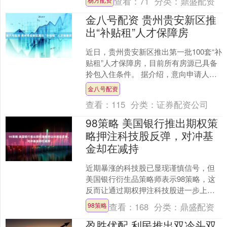
查看：
71
分类：
鼎盛配资
大交易货币对，仅次于....
金八号配资 贵州贵安新区推
出“补贴租”人才保障房
近日，贵州贵安新区推出第一批100套“补
贴租”人才保障房，目前所有房源已具备
拎包入住条件。 据介绍，意向申请人可
通过“贵安人才通”小程序进行资格认证、
金八号配资
预约线下看....
查看：
115
分类：
证券配资公司
98策略 美国银行推出期权策
略押注科技股反弹，对冲基
金却在减持
近期暴涨的科技股已显现谨慎信号，但
美国银行衍生品策略师表示98策略，这
反而让通过期权押注科技股进一步上涨
的成本变得更低。 高盛集团交易部门数
查看：
168
分类：
鼎盛配资
98策略
据显示，在连续数月增....
盈胜优配 利民推出双冷头双