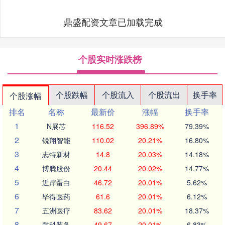
鼎盛配资文章已加载完成
个股实时涨跌榜
个股跌幅
个股流入
个股流出
换手率
个股涨幅
排名
名称
最新价
涨幅
换手率
1
N展芯
116.52
396.89%
79.39%
2
锐翔智能
110.02
20.21%
16.80%
3
志特新材
14.8
20.03%
14.18%
4
博腾股份
20.44
20.02%
14.77%
5
近岸蛋白
46.72
20.01%
5.62%
6
毕得医药
61.6
20.01%
6.12%
7
五洲医疗
83.62
20.01%
18.37%
8
耐科装备
49.67
20.01%
6.83%