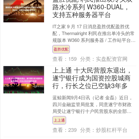
路水冷系列 W360-DUAL，
支持五种服务器平台
IT之家 9 月 17 日消息盈胜优配盈胜优
配，Thermalright 利民在推出单冷头的常
规版本 W360 系列服务器 / 工作站平台处
理器一体式水冷散热器....
盈胜优配
查看：
159
分类：
实盘配资官网
上上通 十大民营股东退出，
遂宁银行成为国资控股城商
行，行长之位已空缺3年多
蓝鲸新闻9月4日讯（记者 金磊）近日，
四川金融监管局批复，同意遂宁市财政
局受让遂宁银行十户民营股东的全部持
股，包括四川城世建设工程集团有限公
上上通
司持有的遂宁银行约4....
查看：
239
分类：
炒股杠杆平台