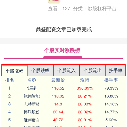
以来，政策利....
查看：
127
分类：
炒股杠杆平台
鼎盛配资文章已加载完成
个股实时涨跌榜
个股跌幅
个股流入
个股流出
换手率
个股涨幅
排名
名称
最新价
涨幅
换手率
1
N展芯
116.52
396.89%
79.39%
2
锐翔智能
110.02
20.21%
16.80%
3
志特新材
14.8
20.03%
14.18%
4
博腾股份
20.44
20.02%
14.77%
5
近岸蛋白
46.72
20.01%
5.62%